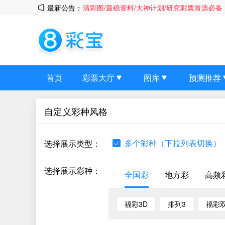
最新公告：
“彩宝”超清彩图/最稳资料/大神计划/研究彩票首选必备，感
首页
彩票大厅
图库
预测推荐
自定义彩种风格
多个彩种（下拉列表切换）
选择展示类型：
选择展示彩种：
全国彩
地方彩
高频
福彩3D
排列3
福彩