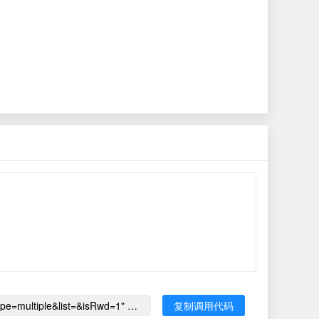
<iframe time-stamp-1786160151612 src="http://23323302.com/transfer/toolbox/fc3d?colorPick=ffffff&wgt=100%2525&hgt=&type=multiple&list=&isRwd=1" frameborder="0" scrolling="no" width="100%" height="" onload=" (function(event) { var iframe = document.querySelector('iframe[time-stamp-1786160151612]') var deviceWidth = screen.width var height = 0 switch (true) { case deviceWidth > 592: height = 140 break case deviceWidth <= 592 && deviceWidth > 336: height = 124 break case deviceWidth <= 336: height = 144 break } iframe.style.height = height + 'px' })() " ></iframe>
复制调用代码