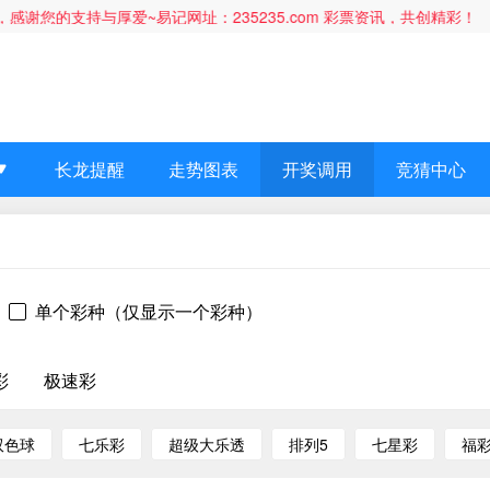
谢您的支持与厚爱~易记网址：235235.com 彩票资讯，共创精彩！
长龙提醒
走势图表
开奖调用
竞猜中心
单个彩种（仅显示一个彩种）
彩
极速彩
双色球
七乐彩
超级大乐透
排列5
七星彩
福彩